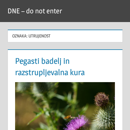
Skip
DNE – do not enter
to
content
OZNAKA:
UTRUJENOST
Pegasti badelj in
razstrupljevalna kura