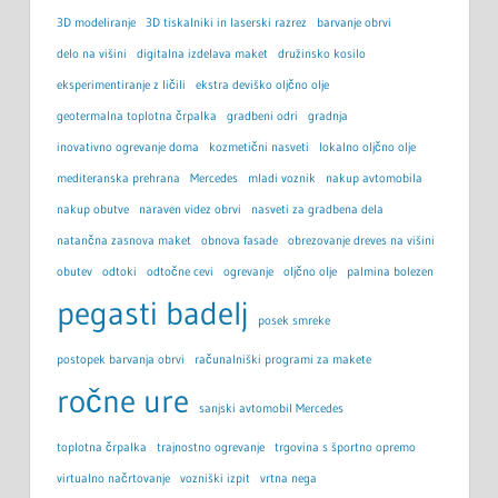
3D modeliranje
3D tiskalniki in laserski razrez
barvanje obrvi
delo na višini
digitalna izdelava maket
družinsko kosilo
eksperimentiranje z ličili
ekstra deviško oljčno olje
geotermalna toplotna črpalka
gradbeni odri
gradnja
inovativno ogrevanje doma
kozmetični nasveti
lokalno oljčno olje
mediteranska prehrana
Mercedes
mladi voznik
nakup avtomobila
nakup obutve
naraven videz obrvi
nasveti za gradbena dela
natančna zasnova maket
obnova fasade
obrezovanje dreves na višini
obutev
odtoki
odtočne cevi
ogrevanje
oljčno olje
palmina bolezen
pegasti badelj
posek smreke
postopek barvanja obrvi
računalniški programi za makete
ročne ure
sanjski avtomobil Mercedes
toplotna črpalka
trajnostno ogrevanje
trgovina s športno opremo
virtualno načrtovanje
vozniški izpit
vrtna nega