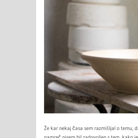
Že kar nekaj časa sem razmišljal o temu, da
namreč nisem bil zadovoljen s tem, kako je 