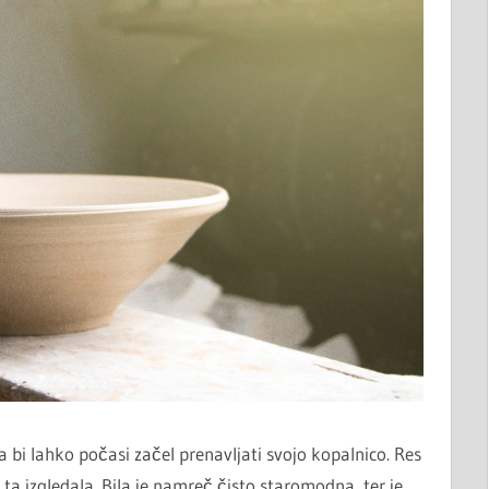
 bi lahko počasi začel prenavljati svojo kopalnico. Res
ta izgledala. Bila je namreč čisto staromodna, ter je