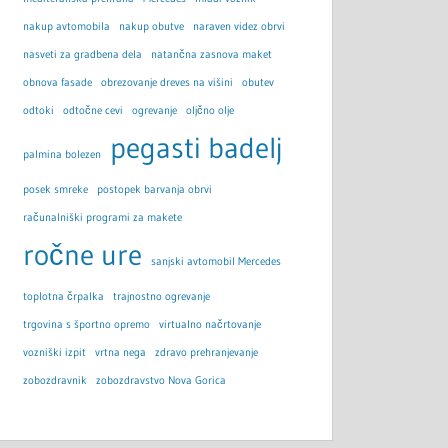
nakup avtomobila
nakup obutve
naraven videz obrvi
nasveti za gradbena dela
natančna zasnova maket
obnova fasade
obrezovanje dreves na višini
obutev
odtoki
odtočne cevi
ogrevanje
oljčno olje
pegasti badelj
palmina bolezen
posek smreke
postopek barvanja obrvi
računalniški programi za makete
ročne ure
sanjski avtomobil Mercedes
toplotna črpalka
trajnostno ogrevanje
trgovina s športno opremo
virtualno načrtovanje
vozniški izpit
vrtna nega
zdravo prehranjevanje
zobozdravnik
zobozdravstvo Nova Gorica