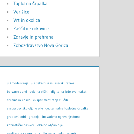
Toplotna črpalka
Verižice
Vrt in okolica
Zaščitne rokavice
Zdravje in prehrana
Zobozdravstvo Nova Gorica
3D modeliranje
3D tiskalniki in laserski razrez
barvanje obrvi
delo na višini
digitalna izdelava maket
družinsko kosilo
eksperimentiranje z ličili
ekstra deviško oljčno olje
geotermalna toplotna črpalka
gradbeni odri
gradnja
inovativno ogrevanje doma
kozmetični nasveti
lokalno oljčno olje
mediteranska prehrana
Mercedes
mladi voznik