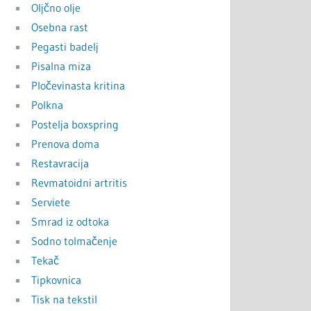
Oljčno olje
Osebna rast
Pegasti badelj
Pisalna miza
Pločevinasta kritina
Polkna
Postelja boxspring
Prenova doma
Restavracija
Revmatoidni artritis
Serviete
Smrad iz odtoka
Sodno tolmačenje
Tekač
Tipkovnica
Tisk na tekstil