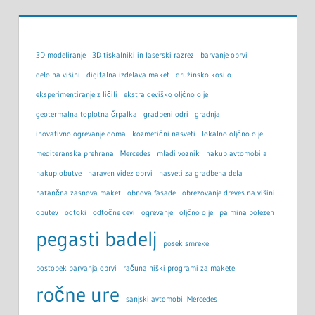
3D modeliranje
3D tiskalniki in laserski razrez
barvanje obrvi
delo na višini
digitalna izdelava maket
družinsko kosilo
eksperimentiranje z ličili
ekstra deviško oljčno olje
geotermalna toplotna črpalka
gradbeni odri
gradnja
inovativno ogrevanje doma
kozmetični nasveti
lokalno oljčno olje
mediteranska prehrana
Mercedes
mladi voznik
nakup avtomobila
nakup obutve
naraven videz obrvi
nasveti za gradbena dela
natančna zasnova maket
obnova fasade
obrezovanje dreves na višini
obutev
odtoki
odtočne cevi
ogrevanje
oljčno olje
palmina bolezen
pegasti badelj
posek smreke
postopek barvanja obrvi
računalniški programi za makete
ročne ure
sanjski avtomobil Mercedes