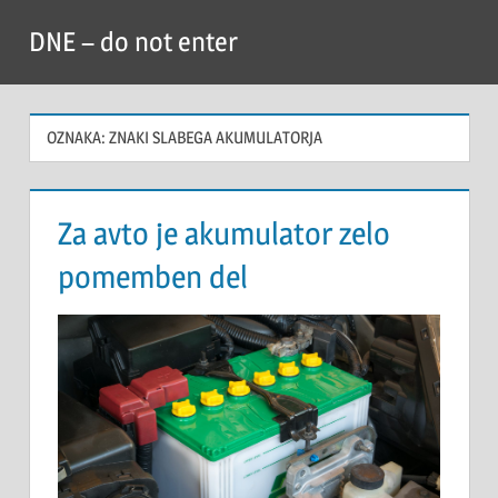
Skip
DNE – do not enter
to
content
OZNAKA:
ZNAKI SLABEGA AKUMULATORJA
Za avto je akumulator zelo
pomemben del