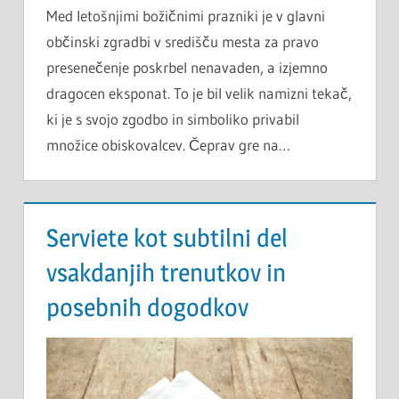
Med letošnjimi božičnimi prazniki je v glavni
občinski zgradbi v središču mesta za pravo
presenečenje poskrbel nenavaden, a izjemno
dragocen eksponat. To je bil velik namizni tekač,
ki je s svojo zgodbo in simboliko privabil
množice obiskovalcev. Čeprav gre na…
Serviete kot subtilni del
vsakdanjih trenutkov in
posebnih dogodkov