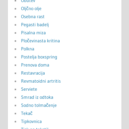
Obutev
Oljčno olje
Osebna rast
Pegasti badelj
Pisalna miza
Pločevinasta kritina
Polkna
Postelja boxspring
Prenova doma
Restavracija
Revmatoidni artritis
Serviete
Smrad iz odtoka
Sodno tolmačenje
Tekač
Tipkovnica