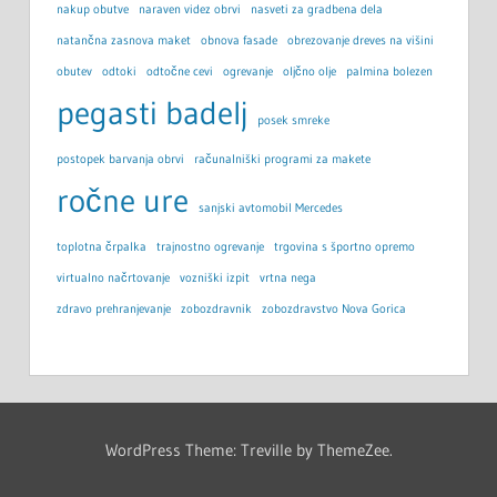
nakup obutve
naraven videz obrvi
nasveti za gradbena dela
natančna zasnova maket
obnova fasade
obrezovanje dreves na višini
obutev
odtoki
odtočne cevi
ogrevanje
oljčno olje
palmina bolezen
pegasti badelj
posek smreke
postopek barvanja obrvi
računalniški programi za makete
ročne ure
sanjski avtomobil Mercedes
toplotna črpalka
trajnostno ogrevanje
trgovina s športno opremo
virtualno načrtovanje
vozniški izpit
vrtna nega
zdravo prehranjevanje
zobozdravnik
zobozdravstvo Nova Gorica
WordPress Theme: Treville by ThemeZee.