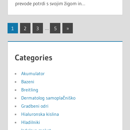
prevode potrdi s svojim žigom in…
Številčenje
Next
1
2
3
…
5
»
Posts
prispevkov
Categories
Akumulator
Bazeni
Breitling
Dermatolog samoplačniško
Gradbeni odri
Hialuronska kislina
Hladilniki