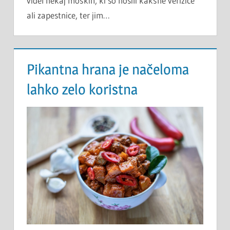
videl nekaj moških, ki so nosili kakšne verižice
ali zapestnice, ter jim…
Pikantna hrana je načeloma
lahko zelo koristna