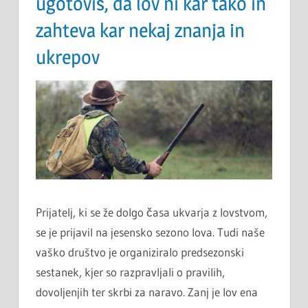
ugotoviš, da lov ni kar tako in
zahteva kar nekaj znanja in
ukrepov
Prijatelj, ki se že dolgo časa ukvarja z lovstvom,
se je prijavil na jesensko sezono lova. Tudi naše
vaško društvo je organiziralo predsezonski
sestanek, kjer so razpravljali o pravilih,
dovoljenjih ter skrbi za naravo. Zanj je lov ena