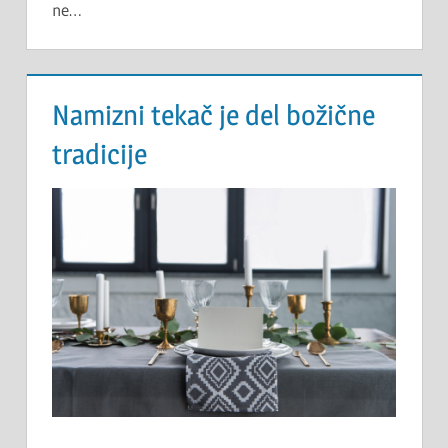
ne…
Namizni tekač je del božične
tradicije