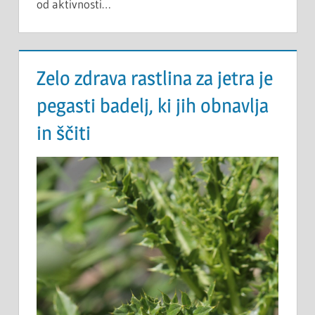
od aktivnosti…
Zelo zdrava rastlina za jetra je
pegasti badelj, ki jih obnavlja
in ščiti