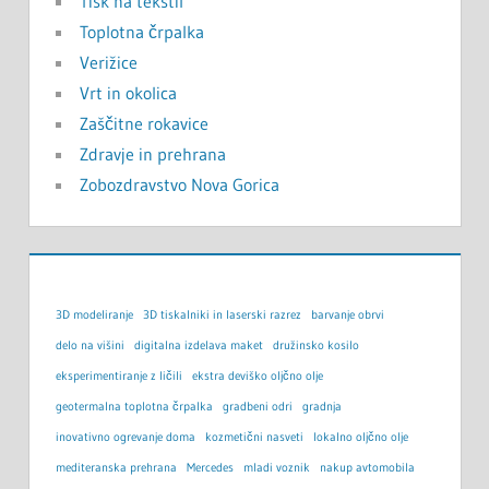
Tisk na tekstil
Toplotna črpalka
Verižice
Vrt in okolica
Zaščitne rokavice
Zdravje in prehrana
Zobozdravstvo Nova Gorica
3D modeliranje
3D tiskalniki in laserski razrez
barvanje obrvi
delo na višini
digitalna izdelava maket
družinsko kosilo
eksperimentiranje z ličili
ekstra deviško oljčno olje
geotermalna toplotna črpalka
gradbeni odri
gradnja
inovativno ogrevanje doma
kozmetični nasveti
lokalno oljčno olje
mediteranska prehrana
Mercedes
mladi voznik
nakup avtomobila