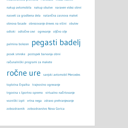
nakup avtomobila
nakup obutve
naraven videz obrvi
nasveti za gradbena dela
natančna zasnova maket
obnova fasade
obrezovanje dreves na višini
obutev
odtoki
odtočne cevi
ogrevanje
oljčno olje
pegasti badelj
palmina bolezen
posek smreke
postopek barvanja obrvi
računalniški programi za makete
ročne ure
sanjski avtomobil Mercedes
toplotna črpalka
trajnostno ogrevanje
trgovina s športno opremo
virtualno načrtovanje
vozniški izpit
vrtna nega
zdravo prehranjevanje
zobozdravnik
zobozdravstvo Nova Gorica