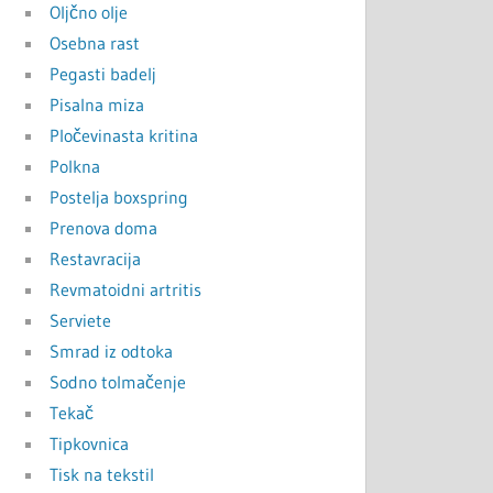
Oljčno olje
Osebna rast
Pegasti badelj
Pisalna miza
Pločevinasta kritina
Polkna
Postelja boxspring
Prenova doma
Restavracija
Revmatoidni artritis
Serviete
Smrad iz odtoka
Sodno tolmačenje
Tekač
Tipkovnica
Tisk na tekstil