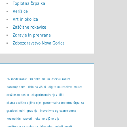
Toplotna črpalka
Verižice
Vrt in okolica
Zaščitne rokavice
Zdravje in prehrana
Zobozdravstvo Nova Gorica
3D modeliranje
3D tiskalniki in laserski razrez
barvanje obrvi
delo na višini
digitalna izdelava maket
družinsko kosilo
eksperimentiranje z ličili
ekstra deviško oljčno olje
geotermalna toplotna črpalka
gradbeni odri
gradnja
inovativno ogrevanje doma
kozmetični nasveti
lokalno oljčno olje
mediteranska prehrana
Mercedes
mladi voznik