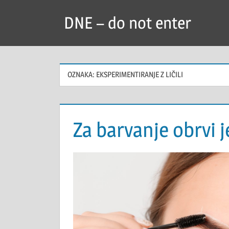
Skip
DNE – do not enter
to
content
OZNAKA:
EKSPERIMENTIRANJE Z LIČILI
Za barvanje obrvi j