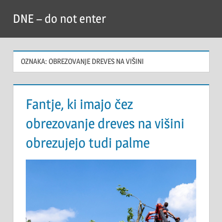
Skip
DNE – do not enter
to
content
OZNAKA:
OBREZOVANJE DREVES NA VIŠINI
Fantje, ki imajo čez
obrezovanje dreves na višini
obrezujejo tudi palme