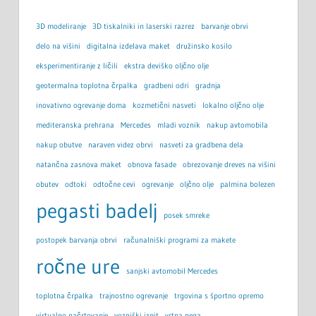
3D modeliranje
3D tiskalniki in laserski razrez
barvanje obrvi
delo na višini
digitalna izdelava maket
družinsko kosilo
eksperimentiranje z ličili
ekstra deviško oljčno olje
geotermalna toplotna črpalka
gradbeni odri
gradnja
inovativno ogrevanje doma
kozmetični nasveti
lokalno oljčno olje
mediteranska prehrana
Mercedes
mladi voznik
nakup avtomobila
nakup obutve
naraven videz obrvi
nasveti za gradbena dela
natančna zasnova maket
obnova fasade
obrezovanje dreves na višini
obutev
odtoki
odtočne cevi
ogrevanje
oljčno olje
palmina bolezen
pegasti badelj
posek smreke
postopek barvanja obrvi
računalniški programi za makete
ročne ure
sanjski avtomobil Mercedes
toplotna črpalka
trajnostno ogrevanje
trgovina s športno opremo
virtualno načrtovanje
vozniški izpit
vrtna nega