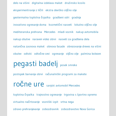
delo na višini
digitalna izdelava maket
družinsko kosilo
eksperimentiranje z ličili
ekstra deviško oljčno olje
geotermalna toplotna črpalka
gradbeni odri
gradnja
inovativno ogrevanje doma
kozmetični nasveti
lokalno oljčno olje
mediteranska prehrana
Mercedes
mladi voznik
nakup avtomobila
nakup obutve
naraven videz obrvi
nasveti za gradbena dela
natančna zasnova maket
obnova fasade
obrezovanje dreves na višini
obutev
odtoki
odtočne cevi
ogrevanje
oljčno olje
palmina bolezen
pegasti badelj
posek smreke
postopek barvanja obrvi
računalniški programi za makete
ročne ure
sanjski avtomobil Mercedes
toplotna črpalka
trajnostno ogrevanje
trgovina s športno opremo
virtualno načrtovanje
vozniški izpit
vrtna nega
zdravo prehranjevanje
zobozdravnik
zobozdravstvo Nova Gorica