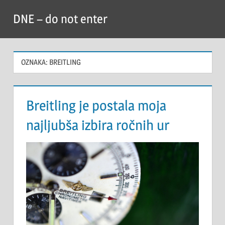
Skip
DNE – do not enter
to
content
OZNAKA:
BREITLING
Breitling je postala moja
najljubša izbira ročnih ur