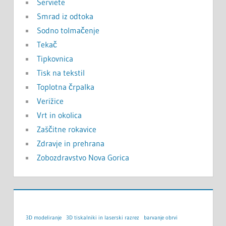
Serviete
Smrad iz odtoka
Sodno tolmačenje
Tekač
Tipkovnica
Tisk na tekstil
Toplotna črpalka
Verižice
Vrt in okolica
Zaščitne rokavice
Zdravje in prehrana
Zobozdravstvo Nova Gorica
3D modeliranje
3D tiskalniki in laserski razrez
barvanje obrvi