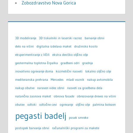
Zobozdravstvo Nova Gorica
3D modeliranje
3D tiskalniki in laserski razrez
barvanje obrvi
delo na višini
digitalna izdelava maket
družinsko kosilo
eksperimentiranje z ličili
ekstra deviško oljčno olje
geotermalna toplotna črpalka
gradbeni odri
gradnja
inovativno ogrevanje doma
kozmetični nasveti
lokalno oljčno olje
mediteranska prehrana
Mercedes
mladi voznik
nakup avtomobila
nakup obutve
naraven videz obrvi
nasveti za gradbena dela
natančna zasnova maket
obnova fasade
obrezovanje dreves na višini
obutev
odtoki
odtočne cevi
ogrevanje
oljčno olje
palmina bolezen
pegasti badelj
posek smreke
postopek barvanja obrvi
računalniški programi za makete