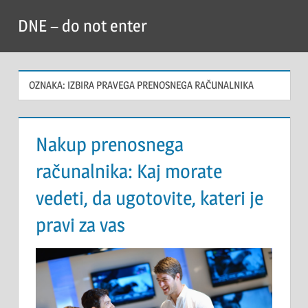
Skip
DNE – do not enter
to
content
OZNAKA:
IZBIRA PRAVEGA PRENOSNEGA RAČUNALNIKA
Nakup prenosnega
računalnika: Kaj morate
vedeti, da ugotovite, kateri je
pravi za vas