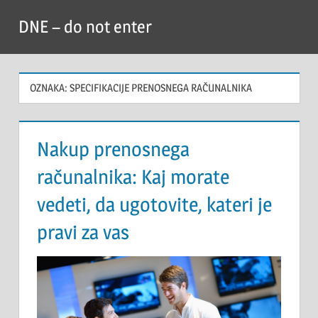
Skip
DNE – do not enter
to
content
OZNAKA:
SPECIFIKACIJE PRENOSNEGA RAČUNALNIKA
Nakup prenosnega
računalnika: Kaj morate
vedeti, da ugotovite, kateri je
pravi za vas