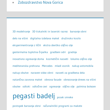
Zobozdravstvo Nova Gorica
3D modeliranje
3D tiskalniki in laserski razrez
barvanje obrvi
delo na višini
digitalna izdelava maket
družinsko kosilo
eksperimentiranje z ličili
ekstra deviško oljčno olje
geotermalna toplotna črpalka
gradbeni odri
gradnja
inovativno ogrevanje doma
kozmetični nasveti
lokalno oljčno olje
mediteranska prehrana
Mercedes
mladi voznik
nakup avtomobila
nakup obutve
naraven videz obrvi
nasveti za gradbena dela
natančna zasnova maket
obnova fasade
obrezovanje dreves na višini
obutev
odtoki
odtočne cevi
ogrevanje
oljčno olje
palmina bolezen
pegasti badelj
posek smreke
postopek barvanja obrvi
računalniški programi za makete