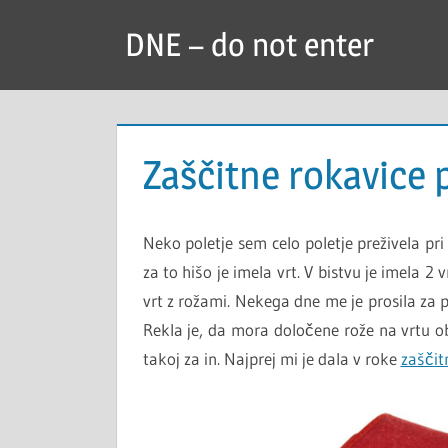
Skip
DNE – do not enter
to
content
Zaščitne rokavice p
Neko poletje sem celo poletje preživela pri 
za to hišo je imela vrt. V bistvu je imela 2 vr
vrt z rožami. Nekega dne me je prosila za 
Rekla je, da mora določene rože na vrtu obr
takoj za in. Najprej mi je dala v roke
zaščit