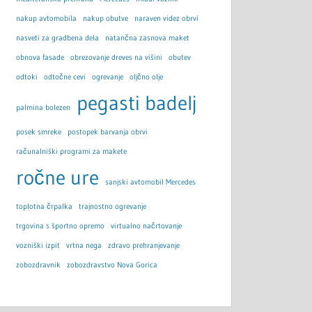
nakup avtomobila
nakup obutve
naraven videz obrvi
nasveti za gradbena dela
natančna zasnova maket
obnova fasade
obrezovanje dreves na višini
obutev
odtoki
odtočne cevi
ogrevanje
oljčno olje
pegasti badelj
palmina bolezen
posek smreke
postopek barvanja obrvi
računalniški programi za makete
ročne ure
sanjski avtomobil Mercedes
toplotna črpalka
trajnostno ogrevanje
trgovina s športno opremo
virtualno načrtovanje
vozniški izpit
vrtna nega
zdravo prehranjevanje
zobozdravnik
zobozdravstvo Nova Gorica