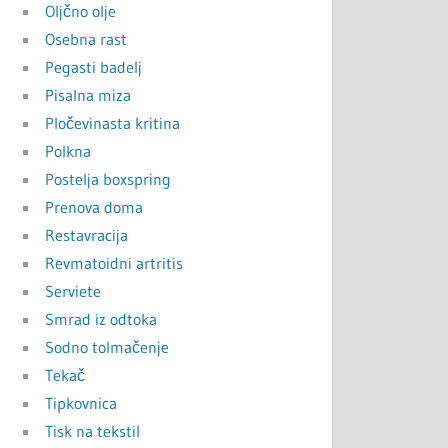
Oljčno olje
Osebna rast
Pegasti badelj
Pisalna miza
Pločevinasta kritina
Polkna
Postelja boxspring
Prenova doma
Restavracija
Revmatoidni artritis
Serviete
Smrad iz odtoka
Sodno tolmačenje
Tekač
Tipkovnica
Tisk na tekstil