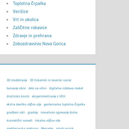
Toplotna črpalka
Verižice
Vrt in okolica
Zaščitne rokavice
Zdravje in prehrana
Zobozdravstvo Nova Gorica
3D modeliranje
3D tiskalniki in laserski razrez
barvanje obrvi
delo na višini
digitalna izdelava maket
družinsko kosilo
eksperimentiranje z ličili
ekstra deviško oljčno olje
geotermalna toplotna črpalka
gradbeni odri
gradnja
inovativno ogrevanje doma
kozmetični nasveti
lokalno oljčno olje
mediteranska prehrana
Mercedes
mladi voznik