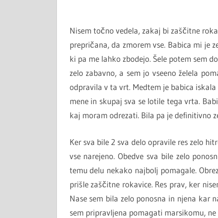
Nisem točno vedela, zakaj bi zaščitne roka
prepričana, da zmorem vse. Babica mi je zel
ki pa me lahko zbodejo. Šele potem sem doj
zelo zabavno, a sem jo vseeno želela pom
odpravila v ta vrt. Medtem je babica iskala 
mene in skupaj sva se lotile tega vrta. Ba
kaj moram odrezati. Bila pa je definitivno 
Ker sva bile 2 sva delo opravile res zelo hitr
vse narejeno. Obedve sva bile zelo ponosn
temu delu nekako najbolj pomagale. Obrez
prišle zaščitne rokavice. Res prav, ker nise
Nase sem bila zelo ponosna in njena kar n
sem pripravljena pomagati marsikomu, ne g