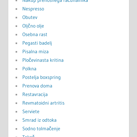
Nespresso
Obutev
Oljčno olje
Osebna rast
Pegasti badelj
Pisalna miza
Pločevinasta kritina
Polkna
Postelja boxspring
Prenova doma
Restavracija
Revmatoidni artritis
Serviete
Smrad iz odtoka
Sodno tolmačenje
Tekač