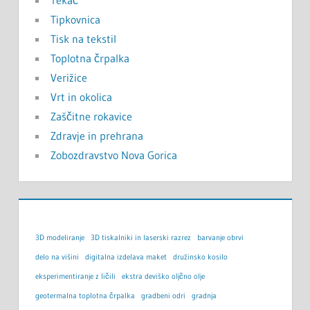
Tipkovnica
Tisk na tekstil
Toplotna črpalka
Verižice
Vrt in okolica
Zaščitne rokavice
Zdravje in prehrana
Zobozdravstvo Nova Gorica
3D modeliranje
3D tiskalniki in laserski razrez
barvanje obrvi
delo na višini
digitalna izdelava maket
družinsko kosilo
eksperimentiranje z ličili
ekstra deviško oljčno olje
geotermalna toplotna črpalka
gradbeni odri
gradnja