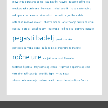
inovativno ogrevanje doma
kozmetični nasveti
lokalno oljčno olje
mediteranska prehrana
Mercedes
mladi voznik
nakup avtomobila
nakup obutve
naraven videz obrvi
nasveti za gradbena dela
natančna zasnova maket
obnova fasade
obrezovanje dreves na višini
obutev
odtoki
odtočne cevi
ogrevanje
oljčno olje
palmina bolezen
pegasti badelj
posek smreke
postopek barvanja obrvi
računalniški programi za makete
ročne ure
sanjski avtomobil Mercedes
toplotna črpalka
trajnostno ogrevanje
trgovina s športno opremo
virtualno načrtovanje
vozniški izpit
vrtna nega
zdravo prehranjevanje
zobozdravnik
zobozdravstvo Nova Gorica