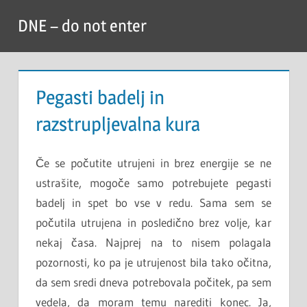
Skip
DNE – do not enter
to
content
Pegasti badelj in
razstrupljevalna kura
Če se počutite utrujeni in brez energije se ne
ustrašite, mogoče samo potrebujete pegasti
badelj in spet bo vse v redu. Sama sem se
počutila utrujena in posledično brez volje, kar
nekaj časa. Najprej na to nisem polagala
pozornosti, ko pa je utrujenost bila tako očitna,
da sem sredi dneva potrebovala počitek, pa sem
vedela, da moram temu narediti konec. Ja,