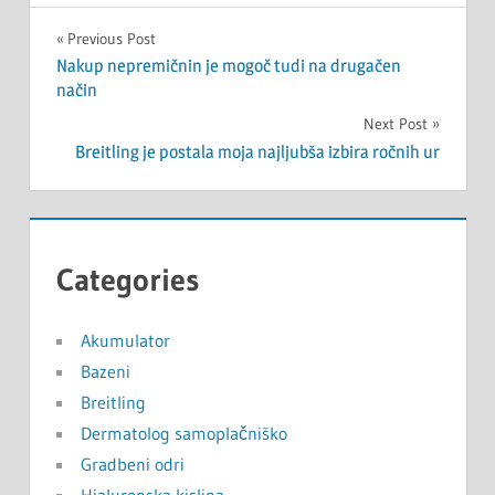
Navigacija
Previous Post
Nakup nepremičnin je mogoč tudi na drugačen
prispevka
način
Next Post
Breitling je postala moja najljubša izbira ročnih ur
Categories
Akumulator
Bazeni
Breitling
Dermatolog samoplačniško
Gradbeni odri
Hialuronska kislina